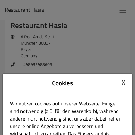
Restaurant Hasia
Restaurant Hasia
Alfred-Arndt-Str. 1
München 80807
Bayern
Germany
+498932988605
X
Cookies
Du kannst uns gerne eine Nachricht
senden
Wir nutzen cookies auf unserer Webseite. Einige
sind notwendig (z.B. für den Warenkorb), während
andere nicht notwendig sind, uns aber dabei helfen
unsere online Angebote zu verbessern und
wirtschaftlich zu arbeiten. Das Einverständnis