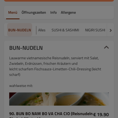
Menü
Öffnungszeiten
Info
Allergene
BUN-NUDELN
Alles
SUSHI & SASHIMI
NIGIRI SUSHI
MAK
BUN-NUDELN
Lauwarme vietnamesische Reisnudeln, serviert mit Salat,
Zwiebeln, Erdnüssen, frischen Kräutern und
leicht scharfem Fischsauce-Limetten-Chili-Dressing (leicht
scharf)
wahlweise mit:
90. BUN BO NAM BO VA CHA CIO (Reisnudeln
€ 19.90