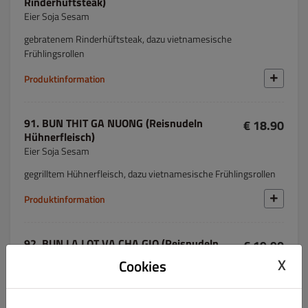
Rinderhüftsteak)
Eier Soja Sesam
gebratenem Rinderhüftsteak, dazu vietnamesische
Frühlingsrollen
Produktinformation
91. BUN THIT GA NUONG (Reisnudeln
€ 18.90
Hühnerfleisch)
Eier Soja Sesam
gegrilltem Hühnerfleisch, dazu vietnamesische Frühlingsrollen
Produktinformation
92. BUN LA LOT VA CHA GIO (Reisnudeln
€ 19.90
Betelblätter)
X
Cookies
Eier Soja Sesam
gegrillten Betelblättern mit Rindfleischfüllung, dazu