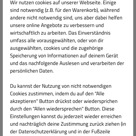
vietnamesische Frühlingsrollen
Wir nutzen cookies auf unserer Webseite. Einige
sind notwendig (z.B. für den Warenkorb), während
Produktinformation
andere nicht notwendig sind, uns aber dabei helfen
unsere online Angebote zu verbessern und
93. BUN TOM VA GA NUONG (Reisnudeln
€ 20.90
wirtschaftlich zu arbeiten. Das Einverständnis
Riesengarnelen)
umfass alle vorausgewählten, oder von dir
Lupinen Eier Soja Sesam
ausgewählten, cookies und die zugehörige
gegrillten Riesengarnelen und gegrilltem Hühnerfleisch
Speicherung von Informationen auf deinem Gerät
und das nachfolgende Auslesen und verarbeiten der
Produktinformation
persönlichen Daten.
94. BUN VIT (Reisnudeln Ente)
€ 19.90
Du kannst der Nutzung von nicht notwendigen
Eier Soja Sesam
Cookies zustimmen, indem du auf den "Alle
akzeptieren" Button drückst oder wiedersprichen
knuspriger Entenbrust
durch den "Allen wiedersprechen" Button. Diese
Produktinformation
Einstellungen kannst du jederzeit wieder erreichen
und nachträglich deine Zustimmung zurück ziehen (in
der Datenschutzerklärung und in der Fußzeile