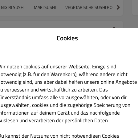
NIGIRI SUSHI
MAKI SUSHI
VEGETARISCHE SUSHI ROLLS
SUSH
Cookies
€ 6.90
Wir nutzen cookies auf unserer Webseite. Einige sind
notwendig (z.B. für den Warenkorb), während andere nicht
notwendig sind, uns aber dabei helfen unsere online Angebote
zu verbessern und wirtschaftlich zu arbeiten. Das
Einverständnis umfass alle vorausgewählten, oder von dir
ausgewählten, cookies und die zugehörige Speicherung von
€ 7.90
Informationen auf deinem Gerät und das nachfolgende
Auslesen und verarbeiten der persönlichen Daten.
Du kannst der Nutzung von nicht notwendigen Cookies