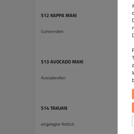
S12 KAPPA MAKI
Gurkenrollen
T
S13 AVOCADO MAKI
Avocadorollen
S14 TAKUAN
eingelegter Rettich