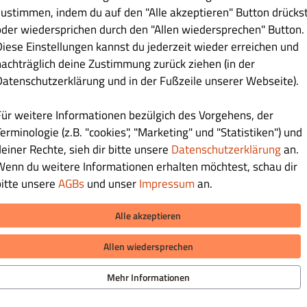
zustimmen, indem du auf den "Alle akzeptieren" Button drücks
oder wiedersprichen durch den "Allen wiedersprechen" Button.
€ 5.90
Diese Einstellungen kannst du jederzeit wieder erreichen und
nachträglich deine Zustimmung zurück ziehen (in der
Datenschutzerklärung und in der Fußzeile unserer Webseite).
Für weitere Informationen bezülgich des Vorgehens, der
erminologie (z.B. "cookies", "Marketing" und "Statistiken") und
€ 5.90
deiner Rechte, sieh dir bitte unsere
Datenschutzerklärung
an.
Wenn du weitere Informationen erhalten möchtest, schau dir
bitte unsere
AGBs
und unser
Impressum
an.
Alle akzeptieren
Allen wiedersprechen
€ 5.90
Mehr Informationen