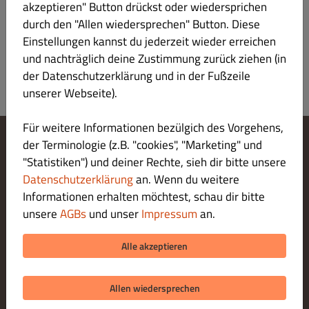
akzeptieren" Button drückst oder wiedersprichen
durch den "Allen wiedersprechen" Button. Diese
Einstellungen kannst du jederzeit wieder erreichen
und nachträglich deine Zustimmung zurück ziehen (in
der Datenschutzerklärung und in der Fußzeile
unserer Webseite).
Für weitere Informationen bezülgich des Vorgehens,
der Terminologie (z.B. "cookies", "Marketing" und
Cookie-Einstellungen ändern
"Statistiken") und deiner Rechte, sieh dir bitte unsere
Kontaktiere uns
Datenschutzerklärung
an. Wenn du weitere
Datenschutzerklärung
Informationen erhalten möchtest, schau dir bitte
Allgemeine Geschäftsbedingungen
unsere
AGBs
und unser
Impressum
an.
Impressum
ZAHLUNGSARTEN BEI ABHOLUNG
Alle akzeptieren
Allen wiedersprechen