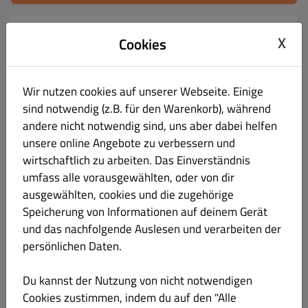
Menü
Öffnungszeiten
Info
Allergene
X
Cookies
KINDERTELLER
Alles
SUSHI & SASHIMI
NIGIRI SUSHI
MA
Wir nutzen cookies auf unserer Webseite. Einige
sind notwendig (z.B. für den Warenkorb), während
KINDERTELLER
andere nicht notwendig sind, uns aber dabei helfen
unsere online Angebote zu verbessern und
wirtschaftlich zu arbeiten. Das Einverständnis
umfass alle vorausgewählten, oder von dir
ausgewählten, cookies und die zugehörige
150. 3 HÜHNERSPIEßEN MIT POMMES
€ 10.90
Speicherung von Informationen auf deinem Gerät
und das nachfolgende Auslesen und verarbeiten der
persönlichen Daten.
Du kannst der Nutzung von nicht notwendigen
151. 3 HÜHNERSPIEßEN MIT NUDELN
€ 10.90
Cookies zustimmen, indem du auf den "Alle