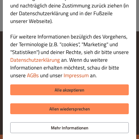
und nachträglich deine Zustimmung zurück ziehen (in
der Datenschutzerklärung und in der Fußzeile
unserer Webseite).
Für weitere Informationen bezülgich des Vorgehens,
der Terminologie (z.B. "cookies", "Marketing" und
Cookie-Einstellungen ändern
"Statistiken") und deiner Rechte, sieh dir bitte unsere
Kontaktiere uns
Datenschutzerklärung
an. Wenn du weitere
Datenschutzerklärung
Informationen erhalten möchtest, schau dir bitte
Allgemeine Geschäftsbedingungen
unsere
AGBs
und unser
Impressum
an.
Impressum
ZAHLUNGSARTEN BEI ABHOLUNG
Alle akzeptieren
Allen wiedersprechen
© 2026 Restaurant Hasia
Online Bestellsystem für Gastronomie bereitgestellt von
Mehr Informationen
DISH