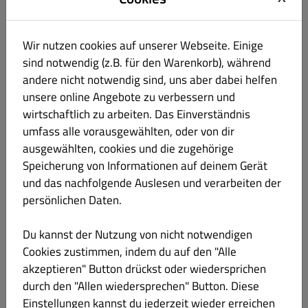
S51 CRUNCHY SALMON
€ 10.90
knuspriger Lachs, Gurke, Avocado, Koriander, Chili-Mayonnaise
Wir nutzen cookies auf unserer Webseite. Einige
sind notwendig (z.B. für den Warenkorb), während
Produktinformation
andere nicht notwendig sind, uns aber dabei helfen
unsere online Angebote zu verbessern und
S52 CRUNCHY TUNA
€ 10.90
wirtschaftlich zu arbeiten. Das Einverständnis
Laktose Eier
umfass alle vorausgewählten, oder von dir
knuspriger Thunfisch, Avocado, Gurke, Koriander, Chili-
ausgewählten, cookies und die zugehörige
Mayonnaise
Speicherung von Informationen auf deinem Gerät
und das nachfolgende Auslesen und verarbeiten der
Produktinformation
persönlichen Daten.
S53 EBI TEMPURA SALMON
€ 10.90
Du kannst der Nutzung von nicht notwendigen
Cookies zustimmen, indem du auf den "Alle
akzeptieren" Button drückst oder wiedersprichen
gebackene Garnelen, Avocado, Lachs, Chili-Mayonnaise
durch den "Allen wiedersprechen" Button. Diese
Produktinformation
Einstellungen kannst du jederzeit wieder erreichen