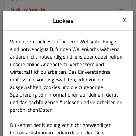
Produktinformation
X
Cookies
131. CUON BO LA LOT
€ 22.90
Gluten Laktose Eier Soja Sesam
Wir nutzen cookies auf unserer Webseite. Einige
Betelblättern, gefüllt mit zarter Rindfleischfüllung
sind notwendig (z.B. für den Warenkorb), während
andere nicht notwendig sind, uns aber dabei helfen
Produktinformation
unsere online Angebote zu verbessern und
wirtschaftlich zu arbeiten. Das Einverständnis
132. CUON VIT GION
€ 22.90
umfass alle vorausgewählten, oder von dir
Gluten Laktose Eier Soja Sesam
ausgewählten, cookies und die zugehörige
knuspriger Ente
Speicherung von Informationen auf deinem Gerät
und das nachfolgende Auslesen und verarbeiten der
Produktinformation
persönlichen Daten.
133. CUON BO XAO
€ 22.90
Du kannst der Nutzung von nicht notwendigen
Gluten Laktose Eier Soja Sesam
Cookies zustimmen, indem du auf den "Alle