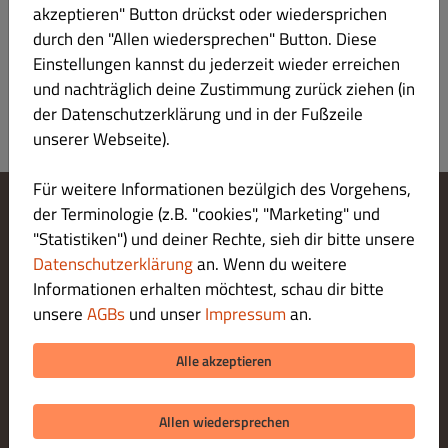
akzeptieren" Button drückst oder wiedersprichen
gebratenem Rindfleisch und Frühlingszwiebeln
durch den "Allen wiedersprechen" Button. Diese
Produktinformation
Einstellungen kannst du jederzeit wieder erreichen
und nachträglich deine Zustimmung zurück ziehen (in
der Datenschutzerklärung und in der Fußzeile
unserer Webseite).
Für weitere Informationen bezülgich des Vorgehens,
der Terminologie (z.B. "cookies", "Marketing" und
Cookie-Einstellungen ändern
"Statistiken") und deiner Rechte, sieh dir bitte unsere
Kontaktiere uns
Datenschutzerklärung
an. Wenn du weitere
Datenschutzerklärung
Informationen erhalten möchtest, schau dir bitte
Allgemeine Geschäftsbedingungen
unsere
AGBs
und unser
Impressum
an.
Impressum
ZAHLUNGSARTEN BEI ABHOLUNG
Alle akzeptieren
Allen wiedersprechen