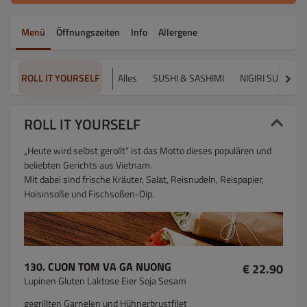
Menü
Öffnungszeiten
Info
Allergene
ROLL IT YOURSELF
Alles
SUSHI & SASHIMI
NIGIRI SUSHI
ROLL IT YOURSELF
„Heute wird selbst gerollt“ ist das Motto dieses populären und
beliebten Gerichts aus Vietnam.
Mit dabei sind frische Kräuter, Salat, Reisnudeln, Reispapier,
Hoisinsoße und Fischsoßen-Dip.
130. CUON TOM VA GA NUONG
€ 22.90
Lupinen Gluten Laktose Eier Soja Sesam
gegrillten Garnelen und Hühnerbrustfilet